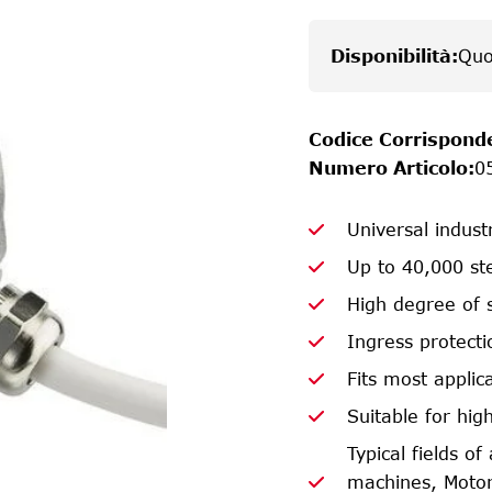
Disponibilità
:
Quo
Codice Corrispond
Numero Articolo
:
0
Universal indust
Up to 40,000 ste
High degree of 
Ingress protecti
Fits most appli
Suitable for hig
Typical fields o
machines, Motor