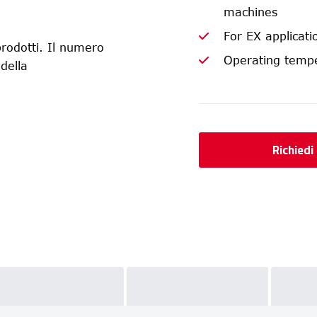
machines
For EX applicat
rodotti. Il numero
Operating tempe
 della
Richiedi