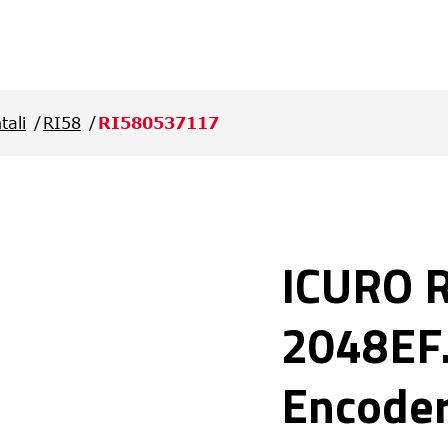
tali
RI58
RI580537117
ICURO 
2048EF.
Encode