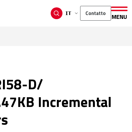
Contatto
IT
MENU
RI58-D/
47KB Incremental
rs