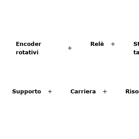
Encoder
Relè
S
rotativi
t
Supporto
Carriera
Riso