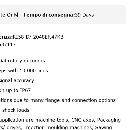
te Only
Tempo di consegna
:
39 Days
enza
:
RI58-D/ 2048EF.47KB
537117
rial rotary encoders
ps with 10,000 lines
signal accuracy
on up to IP67
cations due to many flange and connection options
h shock loads
f application are machine tools, CNC axes, Packaging
s/ drives, Injection moulding machines, Sawing