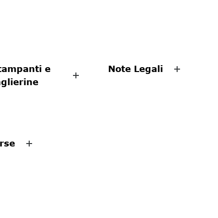
tampanti e
Note Legali
aglierine
rse