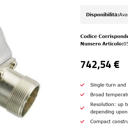
Disponibilità
:
Ava
Codice Corrispond
Numero Articolo
:
0
742,54 €
Single-turn and
Broad temperat
Resolution: up to
depending upon 
Compact constr