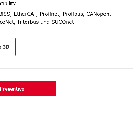
ibility
BiSS, EtherCAT, Profinet, Profibus, CANopen,
iceNet, Interbus und SUCOnet
o 3D
 Preventivo