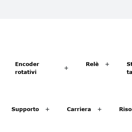
Encoder
Relè
S
rotativi
t
Supporto
Carriera
Riso