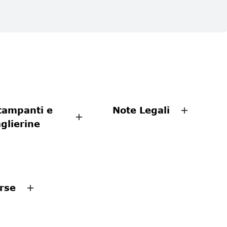
tampanti e
Note Legali
aglierine
rse