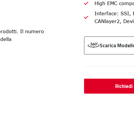
High EMC compat
Interface: SSI, 
CANlayer2, Dev
rodotti. Il numero
 della
Scarica Modell
Richiedi