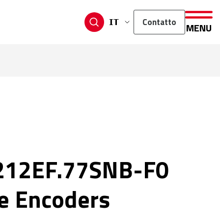
Contatto
IT
MENU
212EF.77SNB-F0
e Encoders