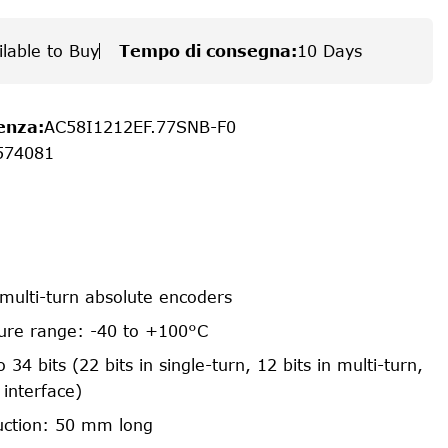
ilable to Buy
Tempo di consegna
:
10 Days
enza
:
AC58I1212EF.77SNB-F0
574081
 multi-turn absolute encoders
ure range: -40 to +100°C
 34 bits (22 bits in single-turn, 12 bits in multi-turn,
interface)
uction: 50 mm long