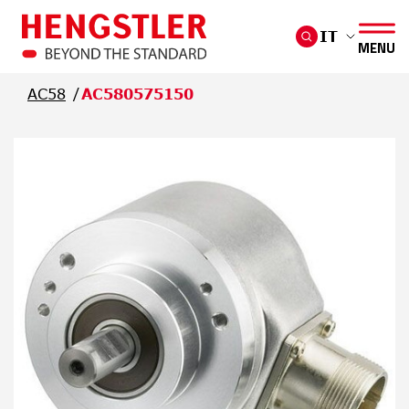
Salta al contenuto principale
IT
MENU
AC58
AC580575150