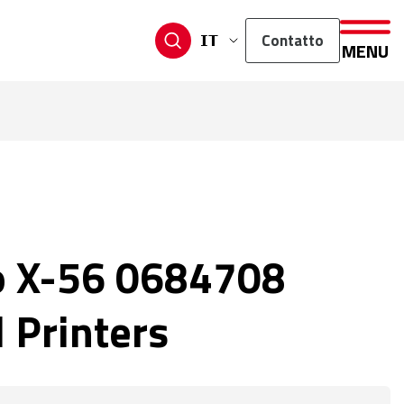
Contatto
IT
MENU
o X-56 0684708
 Printers