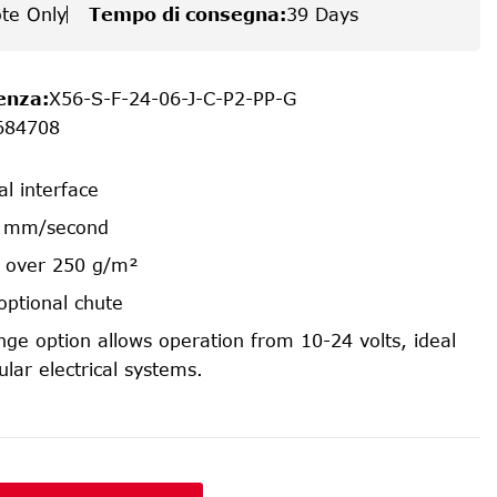
te Only
Tempo di consegna
:
39 Days
enza
:
X56-S-F-24-06-J-C-P2-PP-G
684708
al interface
50 mm/second
ck over 250 g/m²
optional chute
ge option allows operation from 10-24 volts, ideal
ular electrical systems.