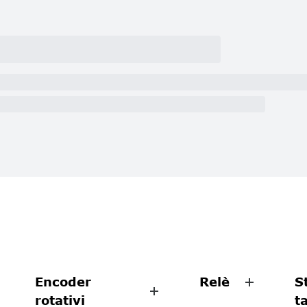
Encoder
Relè
S
rotativi
t