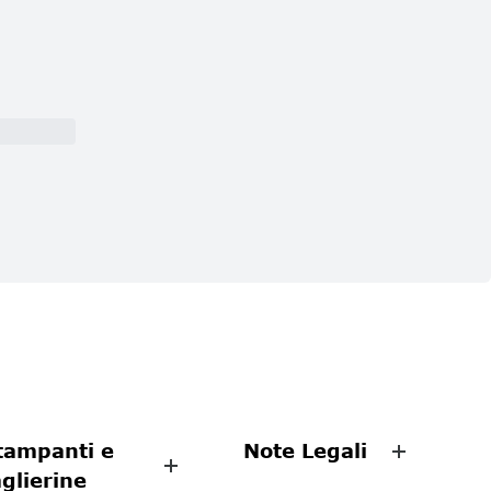
tampanti e
Note Legali
aglierine