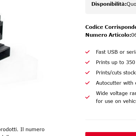
Disponibilità
:
Quo
Codice Corrispond
Numero Articolo
:
0
Fast USB or seri
Prints up to 3
Prints/cuts sto
Autocutter with 
Wide voltage ran
for use on vehic
rodotti. Il numero