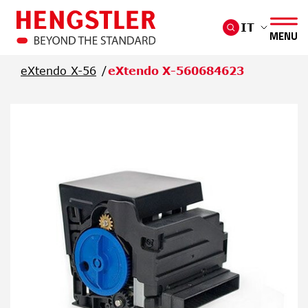
Salta al contenuto principale
IT
MENU
eXtendo X-56
eXtendo X-560684623