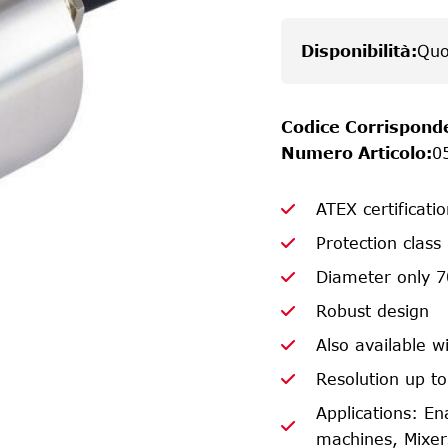
Disponibilità
:
Quo
Codice Corrispond
Numero Articolo
:
0
ATEX certificati
Protection class
Diameter only 
Robust design
Also available wi
Resolution up to
Applications: En
machines, Mixers