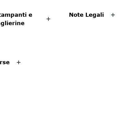
tampanti e
Note Legali
aglierine
rse