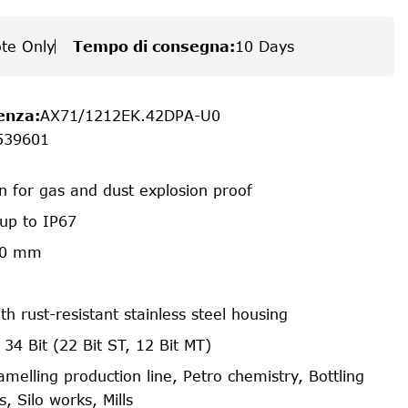
te Only
Tempo di consegna
:
10 Days
enza
:
AX71/1212EK.42DPA-U0
539601
on for gas and dust explosion proof
 up to IP67
70 mm
th rust-resistant stainless steel housing
 34 Bit (22 Bit ST, 12 Bit MT)
amelling production line, Petro chemistry, Bottling
, Silo works, Mills