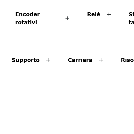
Encoder
Relè
S
rotativi
t
Supporto
Carriera
Riso