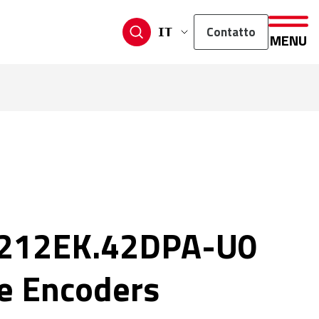
Contatto
IT
MENU
212EK.42DPA-U0
e Encoders