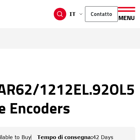
Contatto
IT
MENU
AR62/1212EL.92OL5
e Encoders
ilable to Buy
Tempo di consegna
:
42 Days