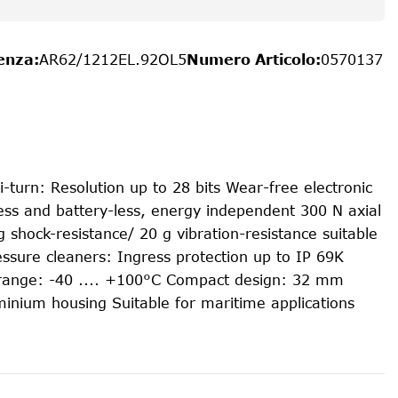
enza
:
AR62/1212EL.92OL5
Numero Articolo
:
0570137
i-turn: Resolution up to 28 bits Wear-free electronic
less and battery-less, energy independent 300 N axial
g shock-resistance/ 20 g vibration-resistance suitable
essure cleaners: Ingress protection up to IP 69K
range: -40 .... +100°C Compact design: 32 mm
inium housing Suitable for maritime applications