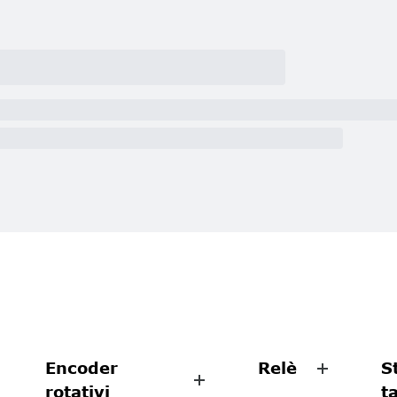
Encoder
Relè
S
rotativi
t