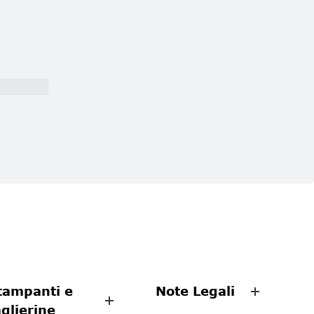
tampanti e
Note Legali
aglierine