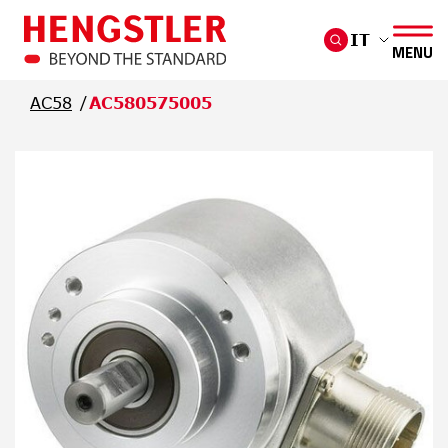
Salta al contenuto principale
IT
MENU
AC58
AC580575005